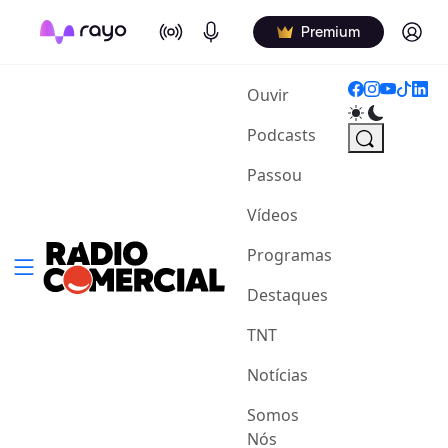
On Air
Podcasts
Log in
Premium
(current)
Ouvir
Podcasts
Passou
Vídeos
Programas
Destaques
TNT
Notícias
Somos
Nós