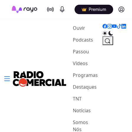
On Air
Podcasts
Log in
Premium
(current)
Ouvir
Podcasts
Passou
Vídeos
Programas
Destaques
TNT
Notícias
Somos
Nós