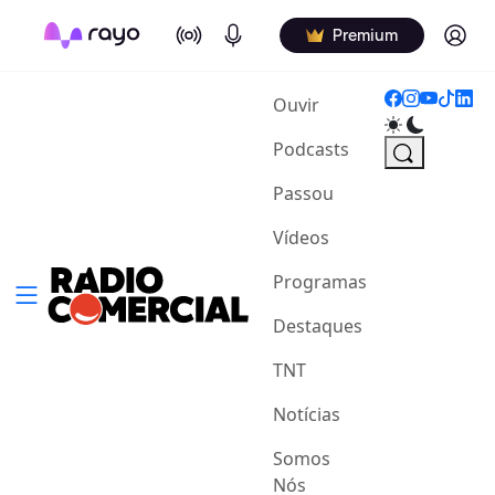
On Air
Podcasts
Log in
Premium
(current)
Ouvir
Podcasts
Passou
Vídeos
Programas
Destaques
TNT
Notícias
Somos
Nós