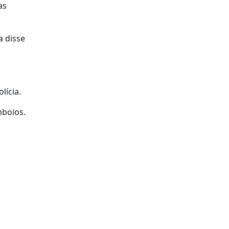
as
a disse
lícia.
mboios.