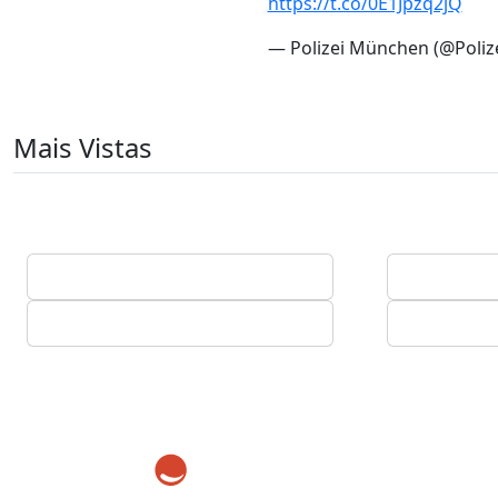
https://t.co/0E1Jpzq2jQ
— Polizei München (@Poli
Mais Vistas