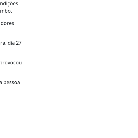
ondições
lombo.
adores
a, dia 27
 provocou
ma pessoa