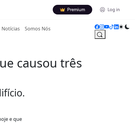
Premium
Log in
Notícias
Somos Nós
ue causou três
fício.
hoje e que