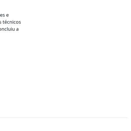
es e
 técnicos
oncluiu a