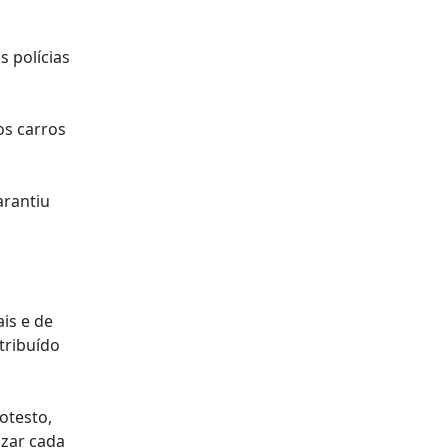
 polícias
os carros
arantiu
is e de
tribuído
otesto,
izar cada