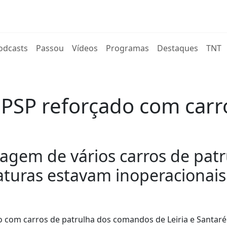
rent)
odcasts
Passou
Vídeos
Programas
Destaques
TNT
PSP reforçado com carro
ragem de vários carros de pat
iaturas estavam inoperacionais
o com carros de patrulha dos comandos de Leiria e Santar