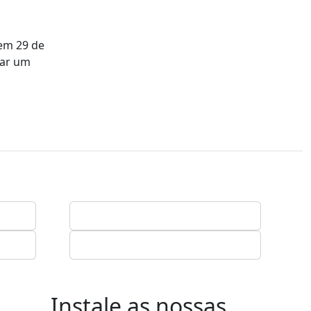
 em 29 de
tar um
Instale as nossas