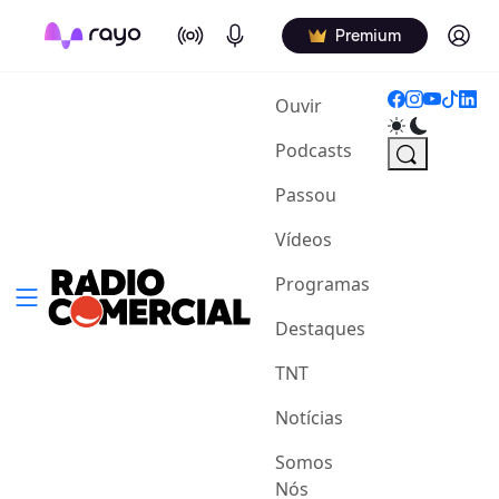
On Air
Podcasts
Log in
Premium
(current)
Ouvir
Podcasts
Passou
Vídeos
Programas
Destaques
TNT
Notícias
Somos
Nós