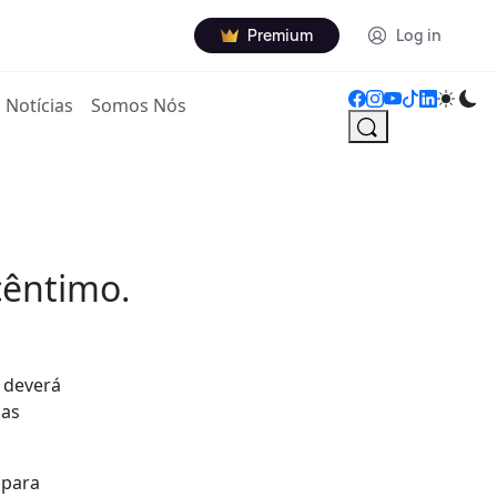
Premium
Log in
Notícias
Somos Nós
cêntimo.
a deverá
das
 para