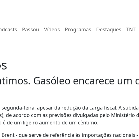
rent)
odcasts
Passou
Vídeos
Programas
Destaques
TNT
os
êntimos. Gasóleo encarece um 
 segunda-feira, apesar da redução da carga fiscal. A subid
), de acordo com as previsões divulgadas pelo Ministério 
iva é de um ligeiro aumento de um cêntimo.
o Brent - que serve de referência às importações nacionais -