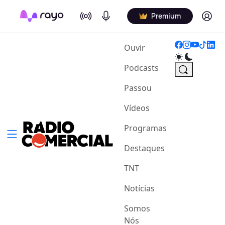
On Air
Podcasts
Log in
Premium
(current)
Ouvir
Podcasts
Passou
Vídeos
Programas
Destaques
TNT
Notícias
Somos
Nós