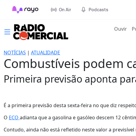
On Air
Podcasts
(cur
Ouvir
P
NOTÍCIAS
|
ATUALIDADE
Combustíveis podem ca
Primeira previsão aponta par
É a primeira previsão desta sexta-feira no que diz respei
O
ECO
adianta que a gasolina e gasóleo descem 12 cênti
Contudo, ainda não está refletido neste valor a previsível