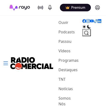
On Air
Podcasts
Log in
Premium
(current)
Ouvir
Podcasts
Passou
Vídeos
Programas
Destaques
TNT
Notícias
Somos
Nós