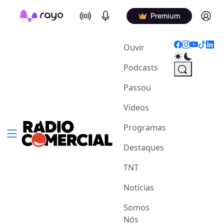
On Air
Podcasts
Log in
Premium
(current)
Ouvir
Podcasts
Passou
Vídeos
Programas
Destaques
TNT
Notícias
Somos
Nós