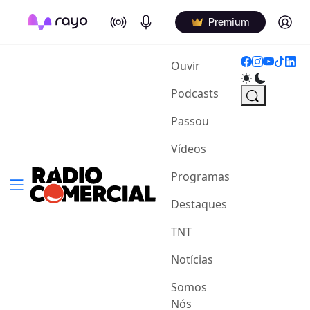
On Air
Podcasts
Log in
Premium
(current)
Ouvir
Podcasts
Passou
Vídeos
Programas
Destaques
TNT
Notícias
Somos
Nós