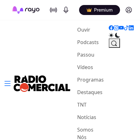
On Air
Podcasts
Log in
Premium
(current)
Ouvir
Podcasts
Passou
Vídeos
Programas
Destaques
TNT
Notícias
Somos
Nós