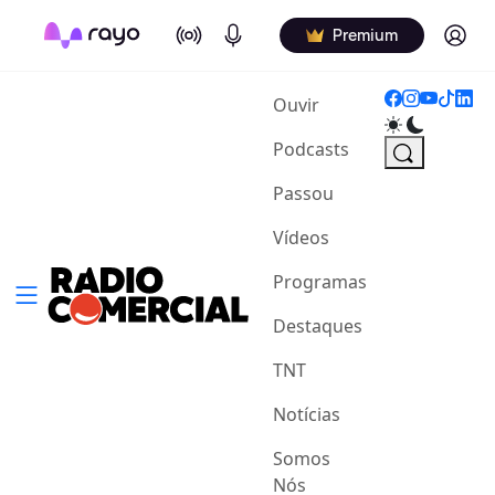
On Air
Podcasts
Log in
Premium
(current)
Ouvir
Podcasts
Passou
Vídeos
Programas
Destaques
TNT
Notícias
Somos
Nós