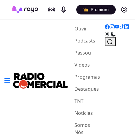
On Air
Podcasts
Log in
Premium
(current)
Ouvir
Podcasts
Passou
Vídeos
Programas
Destaques
TNT
Notícias
Somos
Nós