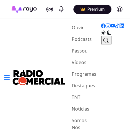
On Air
Podcasts
Log in
Premium
(current)
Ouvir
Podcasts
Passou
Vídeos
Programas
Destaques
TNT
Notícias
Somos
Nós