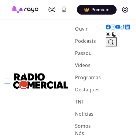
On Air
Podcasts
Log in
Premium
(current)
Ouvir
Podcasts
Passou
Vídeos
Programas
Destaques
TNT
Notícias
Somos
Nós