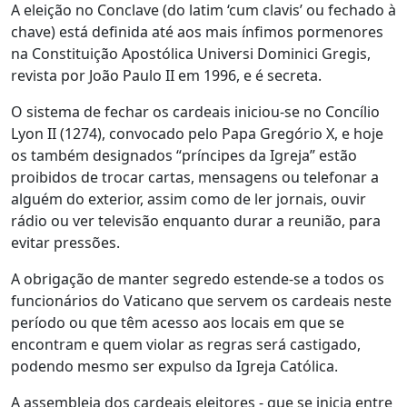
A eleição no Conclave (do latim ‘cum clavis’ ou fechado à
chave) está definida até aos mais ínfimos pormenores
na Constituição Apostólica Universi Dominici Gregis,
revista por João Paulo II em 1996, e é secreta.
O sistema de fechar os cardeais iniciou-se no Concílio
Lyon II (1274), convocado pelo Papa Gregório X, e hoje
os também designados “príncipes da Igreja” estão
proibidos de trocar cartas, mensagens ou telefonar a
alguém do exterior, assim como de ler jornais, ouvir
rádio ou ver televisão enquanto durar a reunião, para
evitar pressões.
A obrigação de manter segredo estende-se a todos os
funcionários do Vaticano que servem os cardeais neste
período ou que têm acesso aos locais em que se
encontram e quem violar as regras será castigado,
podendo mesmo ser expulso da Igreja Católica.
A assembleia dos cardeais eleitores - que se inicia entre