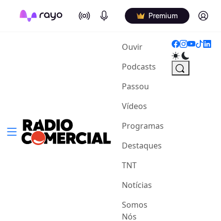
On Air
Podcasts
Log in
Premium
(current)
Ouvir
Podcasts
Passou
Vídeos
Programas
Destaques
TNT
Notícias
Somos
Nós