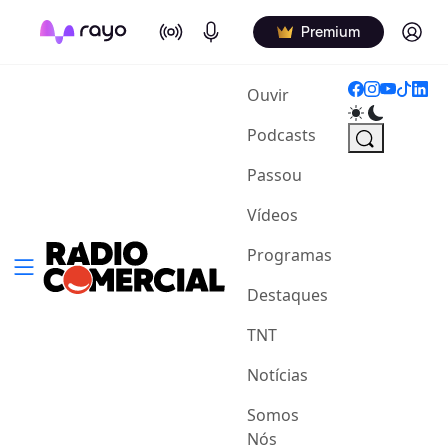
On Air
Podcasts
Log in
Premium
(current)
Ouvir
Podcasts
Passou
Vídeos
Programas
Destaques
TNT
Notícias
Somos
Nós