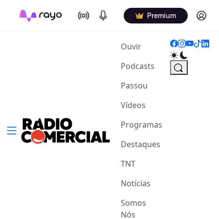
On Air
Podcasts
Log in
Premium
(current)
Ouvir
Podcasts
Passou
Vídeos
Programas
Destaques
TNT
Notícias
Somos
Nós