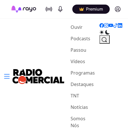
On Air
Podcasts
Log in
Premium
(current)
Ouvir
Podcasts
Passou
Vídeos
Programas
Destaques
TNT
Notícias
Somos
Nós