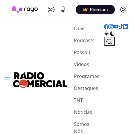
On Air
Podcasts
Log in
Premium
(current)
Ouvir
Podcasts
Passou
Vídeos
Programas
Destaques
TNT
Notícias
Somos
Nós