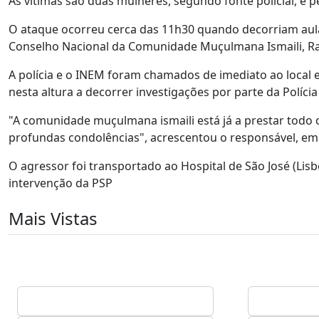
As vítimas são duas mulheres, segundo fonte policial, e 
O ataque ocorreu cerca das 11h30 quando decorriam aulas
Conselho Nacional da Comunidade Muçulmana Ismaili, Rah
A polícia e o INEM foram chamados de imediato ao local e
nesta altura a decorrer investigações por parte da Polícia 
"A comunidade muçulmana ismaili está já a prestar todo o
profundas condolências", acrescentou o responsável, em
O agressor foi transportado ao Hospital de São José (Lis
intervenção da PSP
Mais Vistas