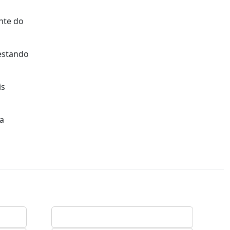
nte do
 estando
is
la