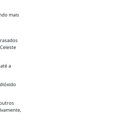
ndo mais
trasados
 Celeste
até a
 dióxido
 outros
tivamente,