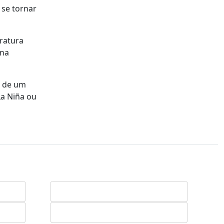
 se tornar
ratura
 na
a de um
La Niña ou