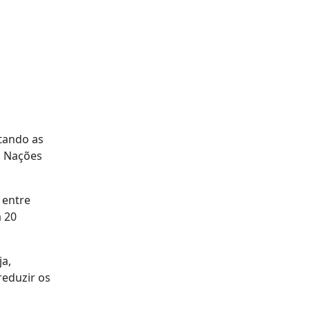
tando as
s Nações
 entre
a 20
a,
reduzir os