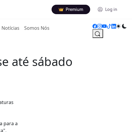
Premium
Log in
Notícias
Somos Nós
se até sábado
aturas
a para a
a".