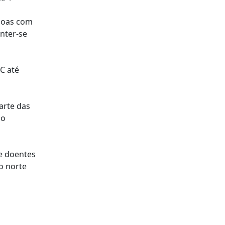
ssoas com
nter-se
C até
arte das
 o
e doentes
o norte