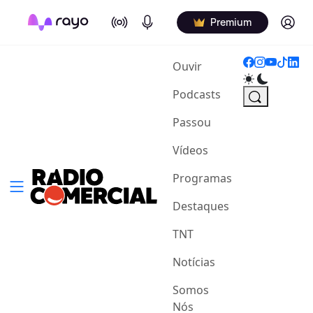
On Air
Podcasts
Log in
Premium
(current)
Ouvir
Podcasts
Passou
Vídeos
Programas
Destaques
TNT
Notícias
Somos
Nós