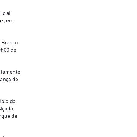
icial
uz, em
s Branco
0h00 de
ritamente
rança de
ébio da
Alçada
arque de