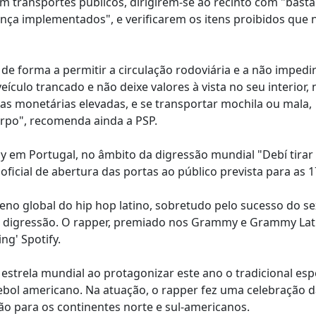
m transportes públicos, dirigirem-se ao recinto com "bast
ça implementados", e verificarem os itens proibidos que 
o de forma a permitir a circulação rodoviária e a não impedir
eículo trancado e não deixe valores à vista no seu interior,
as monetárias elevadas, e se transportar mochila ou mala,
orpo", recomenda ainda a PSP.
 em Portugal, no âmbito da digressão mundial "Debí tirar
oficial de abertura das portas ao público prevista para as 
o global do hip hop latino, sobretudo pelo sucesso do se
 à digressão. O rapper, premiado nos Grammy e Grammy Lati
g' Spotify.
estrela mundial ao protagonizar este ano o tradicional esp
tebol americano. Na atuação, o rapper fez uma celebração d
 para os continentes norte e sul-americanos.