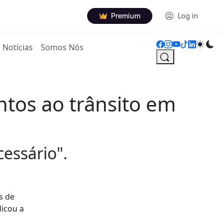
Premium
Log in
Notícias
Somos Nós
tos ao trânsito em
essário".
s de
dicou a