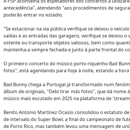
A PSP aconselha os espetadores dos concertos a utilizare
antecedência", atendendo "aos procedimentos de seguran
poderão entrar no estádio.
"Se estacionar na via pública verifique se deixou o veícul
saídas e as entradas das garagens, verifique se deixou o v
ostente ou transporte objetos valiosos, bem como quanti
mantenha-a sempre fechada e junto à parte frontal do c
O primeiro concerto do músico porto-riquenho Bad Bunny
fotos", está agendando para hoje à noite, estando a hora 
Bad Bunny chega a Portugal já transformado num fenómen
álbum de originais, "Debí tirar más fotos", que dá nome
músico mais escutado em 2025 na plataforma de 'streamin
Benito Antonio Martínez Ocasio consolidou o estatuto de 
de intervalo do Super Bowl, a final do campeonato de fu
de Porto Rico, mas também levou uma mensagem de união