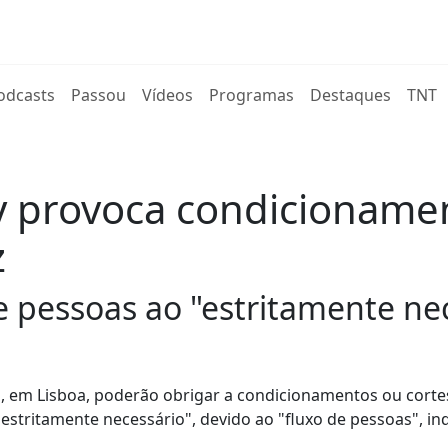
rent)
odcasts
Passou
Vídeos
Programas
Destaques
TNT
 provoca condicionamen
z
 pessoas ao "estritamente nec
a, em Lisboa, poderão obrigar a condicionamentos ou corte
estritamente necessário", devido ao "fluxo de pessoas", in