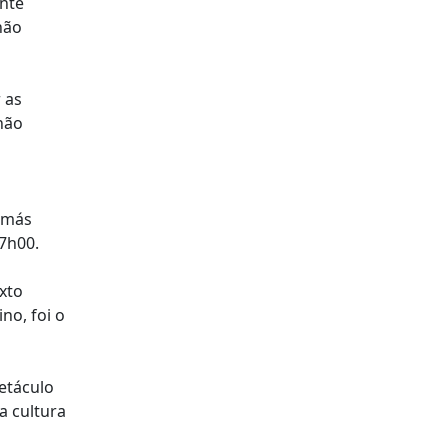
ante
não
 as
 não
 más
17h00.
xto
no, foi o
etáculo
a cultura