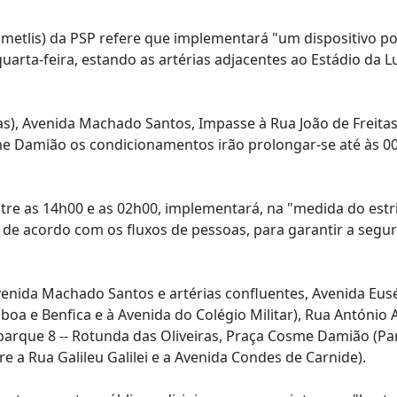
tlis) da PSP refere que implementará "um dispositivo pol
uarta-feira, estando as artérias adjacentes ao Estádio da L
as), Avenida Machado Santos, Impasse à Rua João de Freita
sme Damião os condicionamentos irão prolongar-se até às 0
 entre as 14h00 e as 02h00, implementará, na "medida do est
, de acordo com os fluxos de pessoas, para garantir a segu
enida Machado Santos e artérias confluentes, Avenida Eus
sboa e Benfica e à Avenida do Colégio Militar), Rua António 
 parque 8 -- Rotunda das Oliveiras, Praça Cosme Damião (P
e a Rua Galileu Galilei e a Avenida Condes de Carnide).