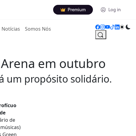
Premium
Log in
Notícias
Somos Nós
e Arena em outubro
á um propósito solidário.
rofícuo
 de
ário de
 músicas)
os Green