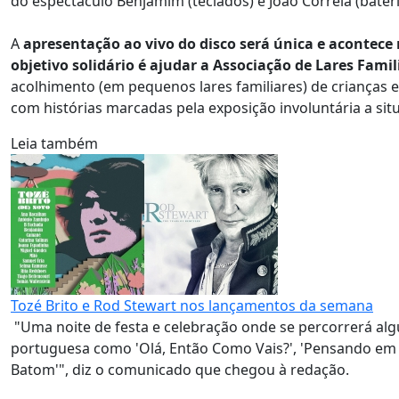
do espectáculo Benjamim (teclados) e João Correia (bateri
A
apresentação ao vivo do disco será única e acontece
objetivo solidário é ajudar a Associação de Lares Fami
acolhimento (em pequenos lares familiares) de crianças e
com histórias marcadas pela exposição involuntária a situ
Leia também
Tozé Brito e Rod Stewart nos lançamentos da semana
"Uma noite de festa e celebração onde se percorrerá al
portuguesa como 'Olá, Então Como Vais?', 'Pensando em Ti',
Batom'", diz o comunicado que chegou à redação.