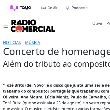
On Air
Podcasts
(cur
Ouvir
P
NOTÍCIAS
|
MÚSICA
Concerto de homenagem
Além do tributo ao composito
"Tozé Brito (de) Novo" é o disco que junta uma série 
trabalho do compositor português que trabalhou com
Oliveira, Ana Moura, Lúcia Moniz, Paulo de Carvalho,
Tozé Brito (que se assinala a 25 de agosto) e o vasto rep
que assina. O músico e letrista integrou várias formaçõe