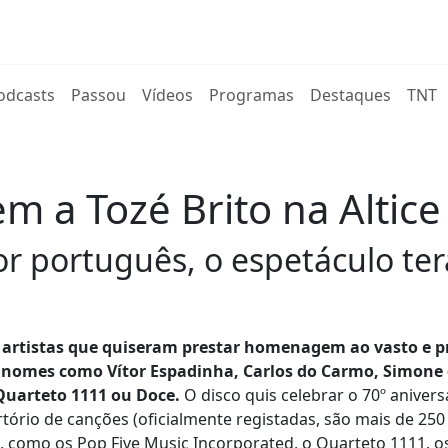
rent)
odcasts
Passou
Vídeos
Programas
Destaques
TNT
 a Tozé Brito na Altic
r português, o espetáculo ter
de artistas que quiseram prestar homenagem ao vasto e p
 nomes como Vítor Espadinha, Carlos do Carmo, Simone
 Quarteto 1111 ou Doce.
O disco quis celebrar o 70º anivers
ortório de canções (oficialmente registadas, são mais de 250
s, como os Pop Five Music Incorporated, o Quarteto 1111, 