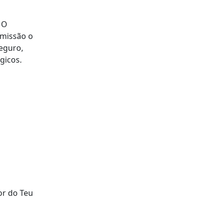
. O
 missão o
seguro,
gicos.
or do Teu