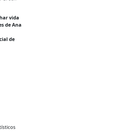
nhar vida
es de Ana
ial de
tísticos