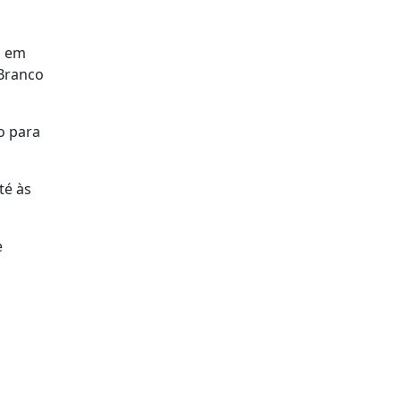
o em
 Branco
o para
té às
e