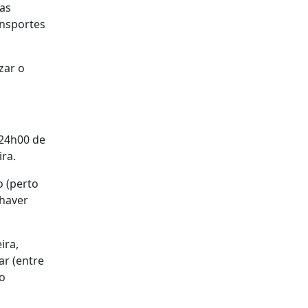
ias
ansportes
zar o
 24h00 de
ira.
o (perto
 haver
ira,
ar (entre
ao