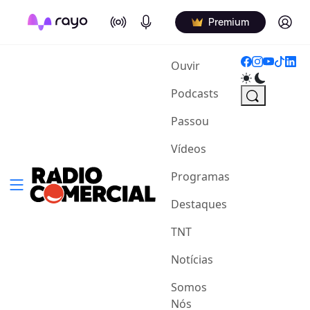
On Air
Podcasts
Log in
Premium
(current)
Ouvir
Podcasts
Passou
Vídeos
Programas
Destaques
TNT
Notícias
Somos
Nós