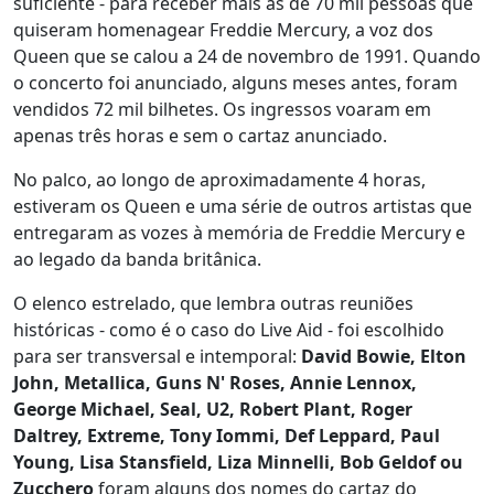
suficiente - para receber mais as de 70 mil pessoas que
quiseram homenagear Freddie Mercury, a voz dos
Queen que se calou a 24 de novembro de 1991. Quando
o concerto foi anunciado, alguns meses antes, foram
vendidos 72 mil bilhetes. Os ingressos voaram em
apenas três horas e sem o cartaz anunciado.
No palco, ao longo de aproximadamente 4 horas,
estiveram os Queen e uma série de outros artistas que
entregaram as vozes à memória de Freddie Mercury e
ao legado da banda britânica.
O elenco estrelado, que lembra outras reuniões
históricas - como é o caso do Live Aid - foi escolhido
para ser transversal e intemporal:
David Bowie, Elton
John, Metallica, Guns N' Roses, Annie Lennox,
George Michael, Seal, U2, Robert Plant, Roger
Daltrey, Extreme, Tony Iommi, Def Leppard, Paul
Young, Lisa Stansfield, Liza Minnelli, Bob Geldof ou
Zucchero
foram alguns dos nomes do cartaz do