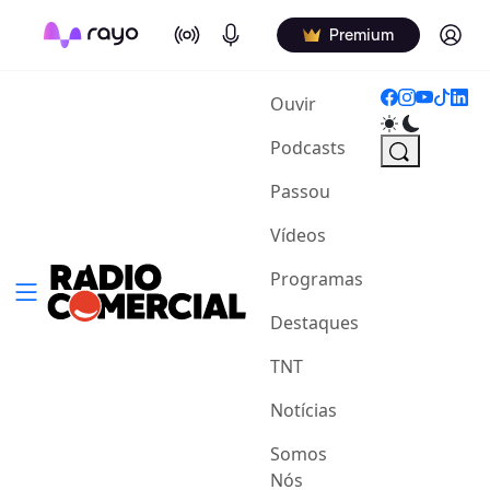
On Air
Podcasts
Log in
Premium
(current)
Ouvir
Podcasts
Passou
Vídeos
Programas
Destaques
TNT
Notícias
Somos
Nós