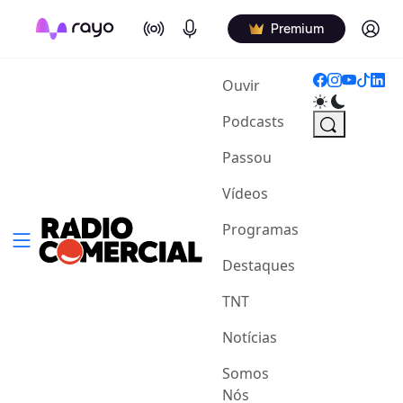
On Air
Podcasts
Log in
Premium
(current)
Ouvir
Podcasts
Passou
Vídeos
Programas
Destaques
TNT
Notícias
Somos
Nós