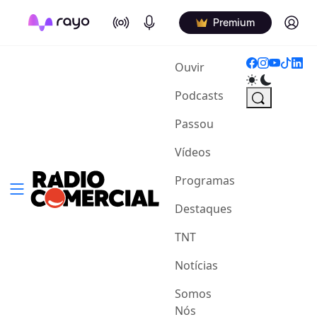
On Air
Podcasts
Log in
Premium
(current)
Ouvir
Podcasts
Passou
Vídeos
Programas
Destaques
TNT
Notícias
Somos
Nós