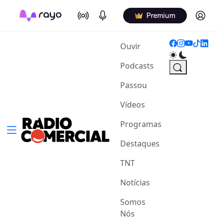
On Air
Podcasts
Log in
Premium
(current)
Ouvir
Podcasts
Passou
Vídeos
Programas
Destaques
TNT
Notícias
Somos
Nós