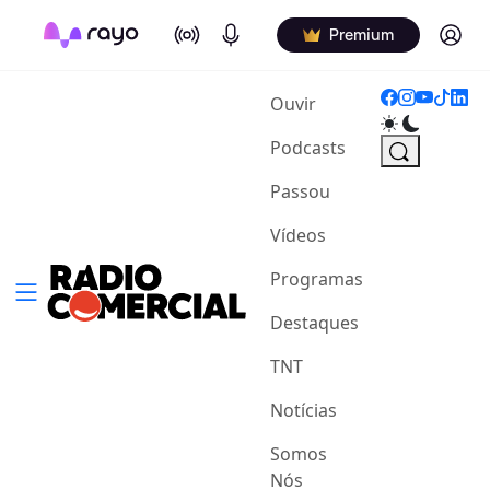
On Air
Podcasts
Log in
Premium
(current)
Ouvir
Podcasts
Passou
Vídeos
Programas
Destaques
TNT
Notícias
Somos
Nós