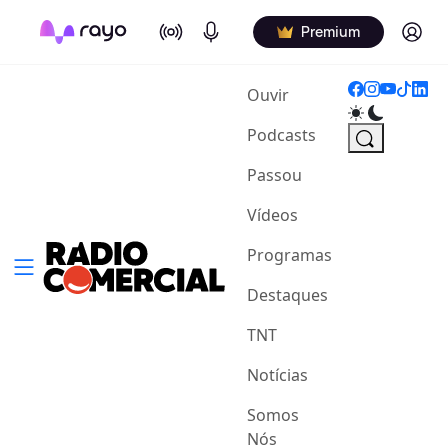
On Air
Podcasts
Log in
Premium
(current)
Ouvir
Podcasts
Passou
Vídeos
Programas
Destaques
TNT
Notícias
Somos
Nós