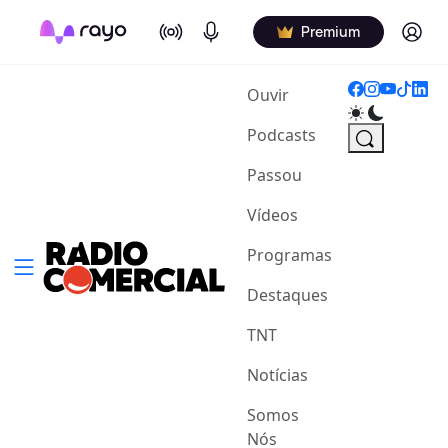
On Air
Podcasts
Log in
Premium
(current)
Ouvir
Podcasts
Passou
Vídeos
Programas
Destaques
TNT
Notícias
Somos
Nós