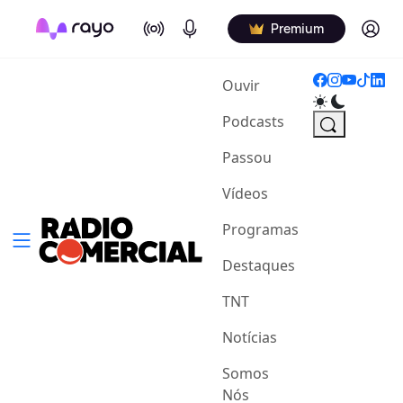
On Air
Podcasts
Log in
Premium
(current)
Ouvir
Podcasts
Passou
Vídeos
Programas
Destaques
TNT
Notícias
Somos
Nós