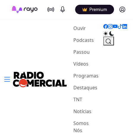
On Air
Podcasts
Log in
Premium
(current)
Ouvir
Podcasts
Passou
Vídeos
Programas
Destaques
TNT
Notícias
Somos
Nós