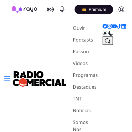
On Air
Podcasts
Log in
Premium
(current)
Ouvir
Podcasts
Passou
Vídeos
Programas
Destaques
TNT
Notícias
Somos
Nós