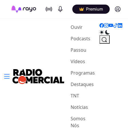
On Air
Podcasts
Log in
Premium
(current)
Ouvir
Podcasts
Passou
Vídeos
Programas
Destaques
TNT
Notícias
Somos
Nós