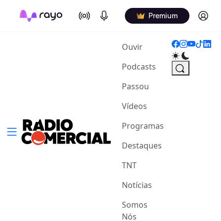
On Air
Podcasts
Log in
Premium
(current)
Ouvir
Podcasts
Passou
Vídeos
Programas
Destaques
TNT
Notícias
Somos
Nós