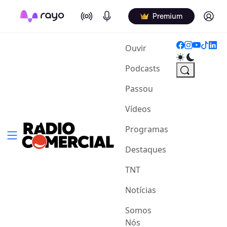
On Air
Podcasts
Log in
Premium
(current)
Ouvir
Podcasts
Passou
Vídeos
Programas
Destaques
TNT
Notícias
Somos
Nós