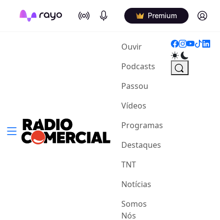
On Air
Podcasts
Log in
Premium
(current)
Ouvir
Podcasts
Passou
Vídeos
Programas
Destaques
TNT
Notícias
Somos
Nós