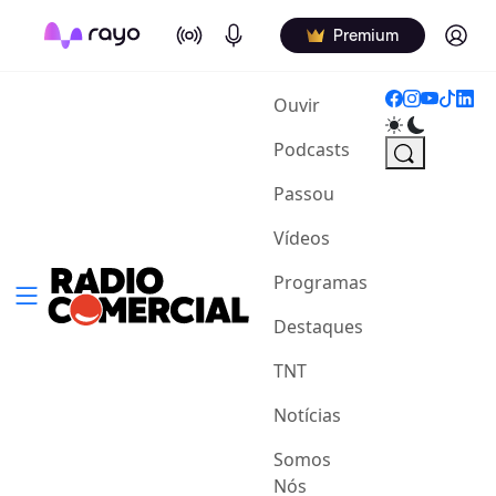
On Air
Podcasts
Log in
Premium
(current)
Ouvir
Podcasts
Passou
Vídeos
Programas
Destaques
TNT
Notícias
Somos
Nós