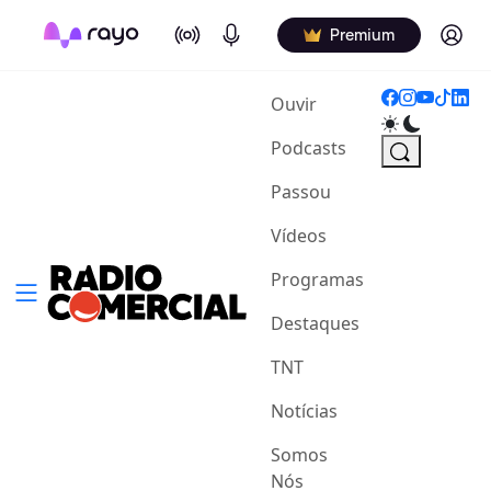
On Air
Podcasts
Log in
Premium
(current)
Ouvir
Podcasts
Passou
Vídeos
Programas
Destaques
TNT
Notícias
Somos
Nós