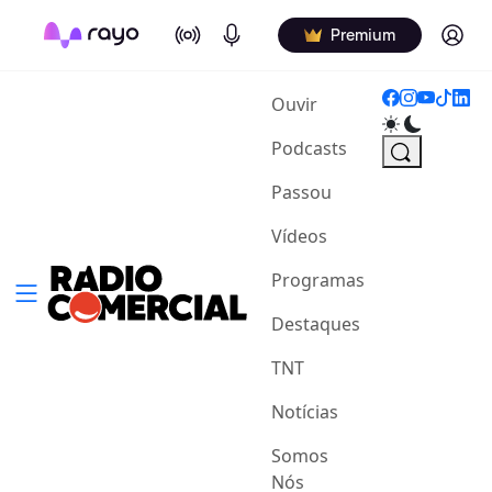
On Air
Podcasts
Log in
Premium
(current)
Ouvir
Podcasts
Passou
Vídeos
Programas
Destaques
TNT
Notícias
Somos
Nós