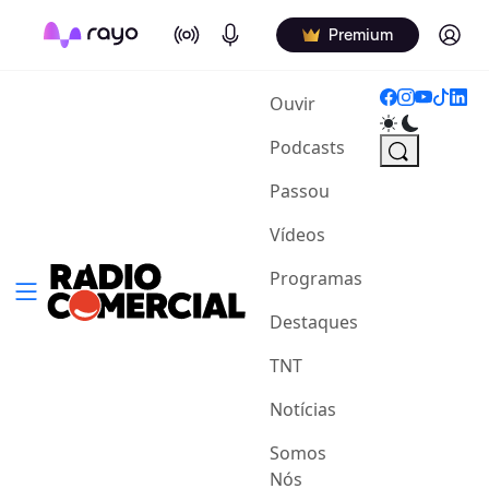
On Air
Podcasts
Log in
Premium
(current)
Ouvir
Podcasts
Passou
Vídeos
Programas
Destaques
TNT
Notícias
Somos
Nós