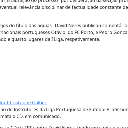
a instauração do processo “por deliberação da secção profi
entual relevância disciplinar de factualidade constante de
os do título das águias’, David Neres publicou comentário
rnacionais portugueses Otávio, do FC Porto, e Pedro Gonça
do e quarto lugares da I Liga, respetivamente.
dor Christophe Galtier
são de Instrutores da Liga Portuguesa de Futebol Profission
 remata o CD, em comunicado.
o ao CD da FPF contra David Neres, tendo em conta o ocor