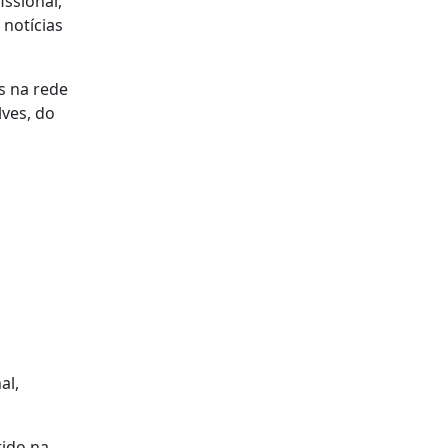
ssional,
 notícias
s na rede
lves, do
al,
rido na