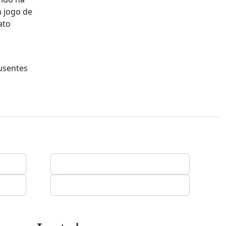
 jogo de
ato
usentes