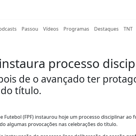
rent)
odcasts
Passou
Vídeos
Programas
Destaques
TNT
instaura processo discip
epois de o avançado ter prota
do título.
 Futebol (FPF) instaurou hoje um processo disciplinar ao f
do algumas provocações nas celebrações do título.