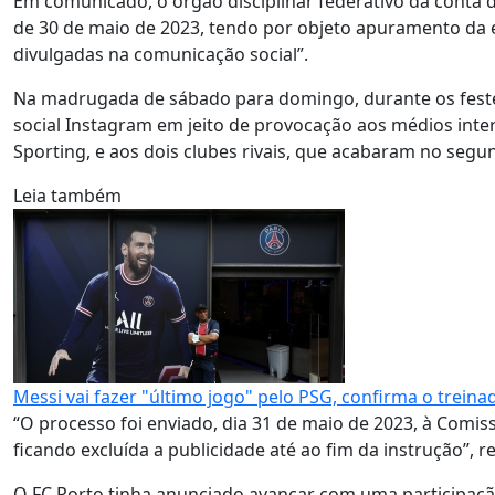
Em comunicado, o órgão disciplinar federativo dá conta d
de 30 de maio de 2023, tendo por objeto apuramento da ev
divulgadas na comunicação social”.
Na madrugada de sábado para domingo, durante os festej
social Instagram em jeito de provocação aos médios inte
Sporting, e aos dois clubes rivais, que acabaram no segun
Leia também
Messi vai fazer "último jogo" pelo PSG, confirma o treina
“O processo foi enviado, dia 31 de maio de 2023, à Comis
ficando excluída a publicidade até ao fim da instrução”,
O FC Porto tinha anunciado avançar com uma participaçã